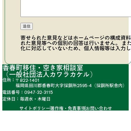
寄せられた意見などはホームページの構成資料
れた意見等への個別の回答は行いません。 ま
化に対応していないため、個人情報等は入力し
香春町移住・空き家相談室
（一般社団法人カワラカケル）
住所：
〒822-1401
福岡県田川郡香春町大字採銅所2595-4
（採銅所駅舎内）
電話番号：
0947-32-3115
定休日：
毎週水・木曜日
サイトポリシー
著作権・免責事項
お問い合わせ
香春町