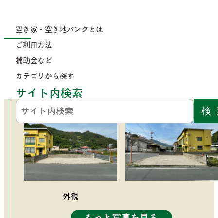
コンテンツにジャンプ
トップページ
>
カテゴリから探す
>
空き家・
土地を買う
ご
補
>
カテ
空き家・空き地バンクとは
No.256
空き地バ
利
助
ゴリ
ンクとは
用
金
から
ご利用方法
方
な
探す
法
ど
No.256
補助金など
カテゴリから探す
公開日：2024年6月3日
サイト内検索
外観
もっと写真を見る