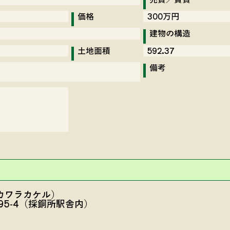
価格
300万円
建物の構造
土地面積
592.37
備考
カワラカケル）
5-4（採銅所駅舎内）