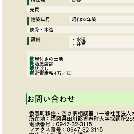
売買
建築年月
昭和53年築
鉄骨・木造
設備
・水道
・井戸
家屋付きの土地
元酒屋店舗
現状渡し
固定資産税4万／年
航空写真
前面道路01
室内02
お問い合わせ
香春町移住・空き家相談室（一般社団法人
所在地：福岡県田川郡香春町大字採銅所259
電話番号：
0947-32-3115
ファクス番号：0947-32-3115