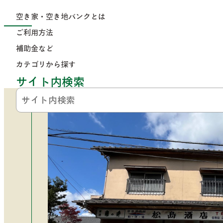
コンテンツにジャンプ
空き家・空き地バンクとは
トップページ
>
カテゴリから探す
>
土地を買う
> No.33
空き家
ご利用方法
補助金など
No.331
カテゴリから探す
サイト内検索
公開日：2026年5月7日