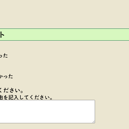
ト
った
かった
ください。
由を記入してください。