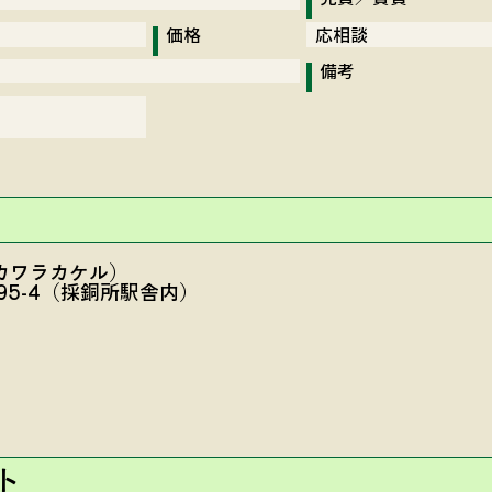
価格
応相談
備考
カワラカケル）
5-4（採銅所駅舎内）
ト