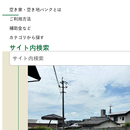
コンテンツにジャンプ
空き家・空き地バンクとは
トップページ
>
カテゴリから探す
>
土地を買う
> No.3
空き家
ご利用方法
補助金など
No.303
カテゴリから探す
サイト内検索
公開日：2025年7月11日