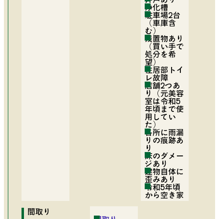
浄化槽
駐車場2台
（車庫含
む）
残置物あり
（買い手で
処分を希
望）
住居部トイ
レ故障
店舗2つあ
り（元美容
室は令和5
年頃まで使
用してい
た）
各所に雨漏
りの痕跡あ
り
床のダメー
ジあり
建物自体に
歪みあり
令和5年頃
から空き家
間取り