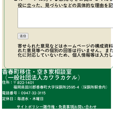
役に立った、見づらいなどの具体的な理由を記
寄せられた意見などはホームページの構成資料
れた意見等への個別の回答は行いません。 ま
化に対応していないため、個人情報等は入力し
香春町移住・空き家相談室
（一般社団法人カワラカケル）
住所：
〒822-1401
福岡県田川郡香春町大字採銅所2595-4
（採銅所駅舎内）
電話番号：
0947-32-3115
定休日：
毎週水・木曜日
サイトポリシー
著作権・免責事項
お問い合わせ