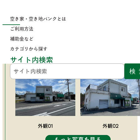
コンテンツにジャンプ
トップページ
>
カテゴリから探す
>
空き家・
家を買う
ご
>
補
カテ
空き家・空き地バンクとは
No.309
空き地バ
利
助
ゴリ
ンクとは
用
金
から
ご利用方法
方
な
探す
法
ど
No.309
補助金など
カテゴリから探す
公開日：2025年10月7日
サイト内検索
外観01
外観02
もっと写真を見る