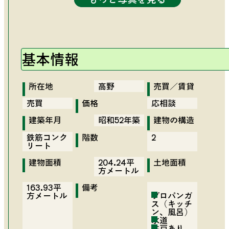
基本情報
2階-和室8畳02
店舗01-内観01
店舗01-トイレ
バルコニー02
2階-洋室6畳
店舗02-内観
前面道路02
洋室6畳
玄関01
洗面所
廊下
風呂
階段
車庫
境界
ダイニングキッチン
2階-和室8畳01
店舗01-内観02
店舗02-トイレ
2階-和室4.5畳
バルコニー01
店舗02-外観
店舗01-外観
前面道路01
和室4.5畳
玄関02
脱衣所
トイレ
駐車場
所在地
高野
売買／賃貸
売買
価格
応相談
建築年月
昭和52年築
建物の構造
鉄筋コンク
階数
2
リート
建物面積
204.24平
土地面積
方メートル
163.93平
備考
方メートル
プロパンガ
ス（キッチ
ン、風呂）
水道
井戸あり