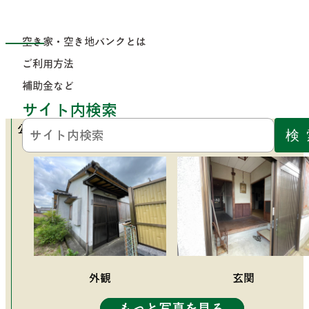
コンテンツにジャンプ
トップページ
>
カテゴリから探す
>
空き家・空
家を買う
>
ご利
補助
空き家・空き地バンクとは
No.266
き地バンク
用方
金な
とは
法
ど
ご利用方法
No.266
補助金など
サイト内検索
公開日：2026年6月10日
外観
玄関
もっと写真を見る