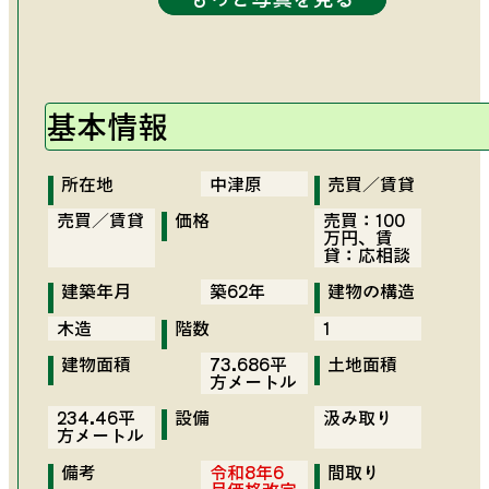
基本情報
6畳和室
8畳和室
勝手口
廊下
台所
外③
外⑤
倉庫
外
4.5畳和室
台所②
倉庫②
縁側
外②
外④
外⑥
所在地
中津原
売買／賃貸
売買／賃貸
価格
売買：100
万円、賃
貸：応相談
建築年月
築62年
建物の構造
トイレ
外通路
トイレ②
洗面所
風呂
木造
階数
1
建物面積
73.686平
土地面積
方メートル
234.46平
設備
汲み取り
方メートル
備考
令和8年6
間取り