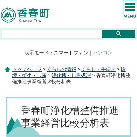
表示モード：スマートフォン｜
パソコン
トップページ
>
くらしの情報
>
くらし・手続き
>
環
境・衛生・し尿
>
浄化槽・し尿処理
> 香春町浄化槽整
備推進事業経営比較分析表
香春町浄化槽整備推進
事業経営比較分析表