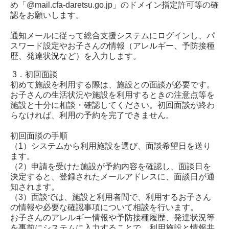
め「@mail.cfa-daretsu.go.jp」のドメイン指定許可等の確
認をお願いします。
通知メールに従って総合支援システムにログインし、パ
スワード設定やお子さんの情報（アレルギー、予防接種
歴、発達状況など）を入力します。
3．
初回面談
初めて施設を利用する際は、施設との面談が必要です。
お子さんの生活状況や施設を利用するときの注意点等を
施設と十分に相談・確認してください。初回面談が終わ
らなければ、利用の予約を完了できません。
初回面談の手順
（1）システムから利用施設を選び、面談希望日を送り
ます。
（2）申請を受けた施設が予約内容を確認し、面談日を
決定すると、登録されたメールアドレスに、面談日が通
知されます。
（3）面談では、施設と利用者間で、利用するお子さん
の情報や必要な確認事項について相談を行います。
お子さんのアレルギー情報や予防接種履歴、発達状況等
を事前にシステムに入力することで、利用施設と情報共