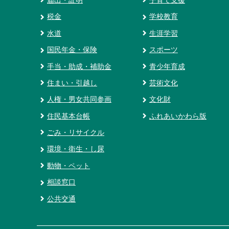
届出・証明
子育て支援
税金
学校教育
水道
生涯学習
国民年金・保険
スポーツ
手当・助成・補助金
青少年育成
住まい・引越し
芸術文化
人権・男女共同参画
文化財
住民基本台帳
ふれあいかわら版
ごみ・リサイクル
環境・衛生・し尿
動物・ペット
相談窓口
公共交通