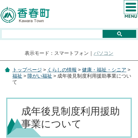
表示モード：スマートフォン｜
パソコン
トップページ
>
くらしの情報
>
健康・福祉・シニア
>
福祉
>
障がい福祉
> 成年後見制度利用援助事業につい
て
成年後見制度利用援助
事業について