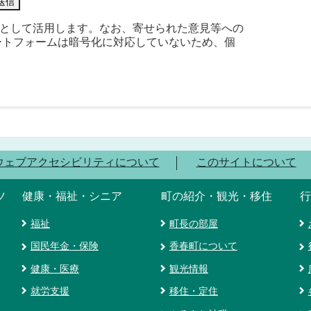
として活用します。なお、寄せられた意見等への
ートフォームは暗号化に対応していないため、個
ウェブアクセシビリティについて
このサイトについて
ツ
健康・福祉・シニア
町の紹介・観光・移住
行
福祉
町長の部屋
国民年金・保険
香春町について
健康・医療
観光情報
就労支援
移住・定住