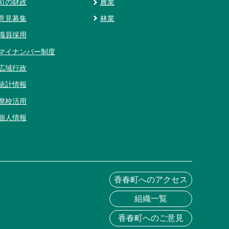
町の財政
農業
意見募集
林業
職員採用
マイナンバー制度
広域行政
統計情報
廃校活用
個人情報
香春町へのアクセス
組織一覧
香春町へのご意見