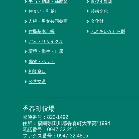
手当・助成・補助金
青少年育成
住まい・引越し
芸術文化
人権・男女共同参画
文化財
住民基本台帳
ふれあいかわら版
ごみ・リサイクル
環境・衛生・し尿
動物・ペット
相談窓口
公共交通
香春町役場
郵便番号：822-1492
住所：福岡県田川郡香春町大字高野994
電話番号：
0947-32-2511
ファクス番号：0947-32-4815