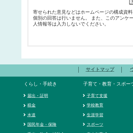
寄せられた意見などはホームページの構成資料
個別の回答は行いません。 また、このアンケ
人情報等は入力しないでください。
サイトマップ
くらし・手続き
子育て・教育・スポー
届出・証明
子育て支援
税金
学校教育
水道
生涯学習
国民年金・保険
スポーツ