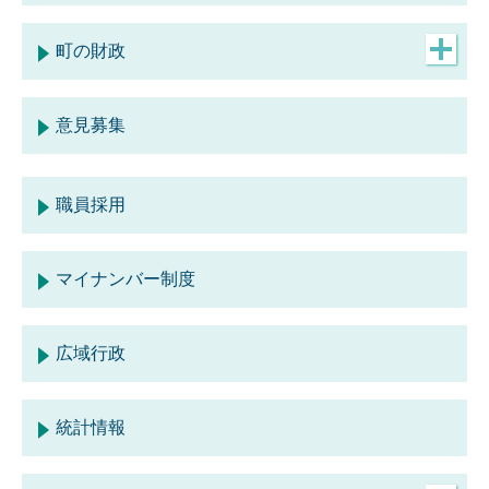
広報かわら
社会資本総合整備計画
町の財政
「広報・広聴」のページ一覧
都市計画
予算
意見募集
「各種計画」のページ一覧
財政状況資料
職員採用
「町の財政」のページ一覧
マイナンバー制度
広域行政
統計情報