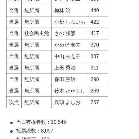
当選
無所属
梅林 治
449
当選
無所属
小松 しんいち
422
当選
社会民主党
さの 勝彦
417
当選
無所属
かめだ 安夫
370
当選
無所属
中山 みえ子
337
当選
無所属
上田 秀治
311
当選
無所属
森田 憲治
298
当選
無所属
鈴木 たかよし
269
次点
無所属
兵頭 よしお
257
当日有権者数：10,545
投票総数：8,097