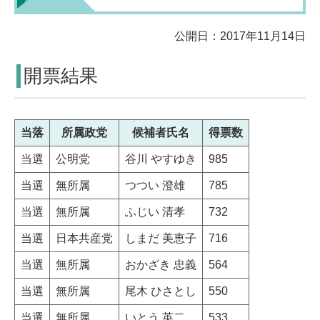
公開日：2017年11月14日
開票結果
当落
所属政党
候補者氏名
得票数
当選
公明党
谷川 やすゆき
985
当選
無所属
つつい 澄雄
785
当選
無所属
ふじい 清孝
732
当選
日本共産党
しまだ 美恵子
716
当選
無所属
おかざき 忠義
564
当選
無所属
尾木 ひさとし
550
当選
無所属
いとう 英二
533