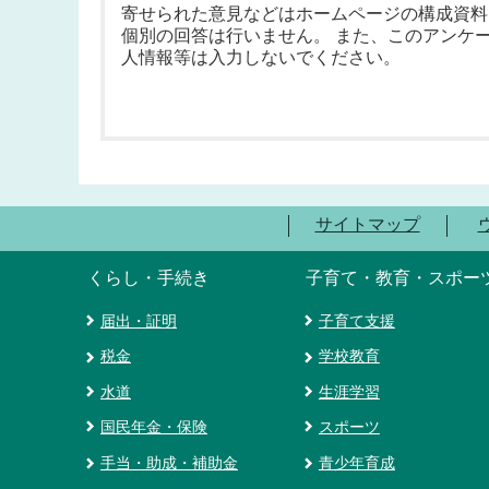
寄せられた意見などはホームページの構成資料
個別の回答は行いません。 また、このアンケ
人情報等は入力しないでください。
サイトマップ
くらし・手続き
子育て・教育・スポー
届出・証明
子育て支援
税金
学校教育
水道
生涯学習
国民年金・保険
スポーツ
手当・助成・補助金
青少年育成