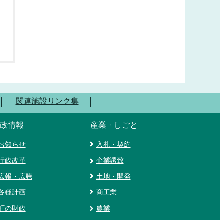
関連施設リンク集
政情報
産業・しごと
お知らせ
入札・契約
行政改革
企業誘致
広報・広聴
土地・開発
各種計画
商工業
町の財政
農業