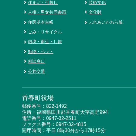
住まい・引越し
芸術文化
人権・男女共同参画
文化財
住民基本台帳
ふれあいかわら版
ごみ・リサイクル
環境・衛生・し尿
動物・ペット
相談窓口
公共交通
香春町役場
郵便番号：822-1492
住所：福岡県田川郡香春町大字高野994
電話番号：
0947-32-2511
ファクス番号：0947-32-4815
開庁時間：平日 8時30分から17時15分