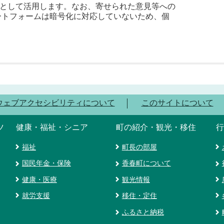
として活用します。なお、寄せられた意見等への
ートフォームは暗号化に対応していないため、個
ウェブアクセシビリティについて
このサイトについて
ツ
健康・福祉・シニア
町の紹介・観光・移住
行
福祉
町長の部屋
国民年金・保険
香春町について
健康・医療
観光情報
就労支援
移住・定住
ふるさと納税