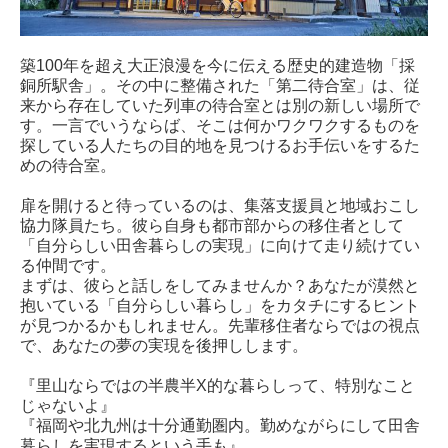
築100年を超え大正浪漫を今に伝える歴史的建造物「採
銅所駅舎」。その中に整備された「第二待合室」は、従
来から存在していた列車の待合室とは別の新しい場所で
す。一言でいうならば、そこは何かワクワクするものを
探している人たちの目的地を見つけるお手伝いをするた
めの待合室。
扉を開けると待っているのは、集落支援員と地域おこし
協力隊員たち。彼ら自身も都市部からの移住者として
「自分らしい田舎暮らしの実現」に向けて走り続けてい
る仲間です。
まずは、彼らと話しをしてみませんか？あなたが漠然と
抱いている「自分らしい暮らし」をカタチにするヒント
が見つかるかもしれません。先輩移住者ならではの視点
で、あなたの夢の実現を後押しします。
『里山ならではの半農半X的な暮らしって、特別なこと
じゃないよ』
『福岡や北九州は十分通勤圏内。勤めながらにして田舎
暮らしを実現するという手も』